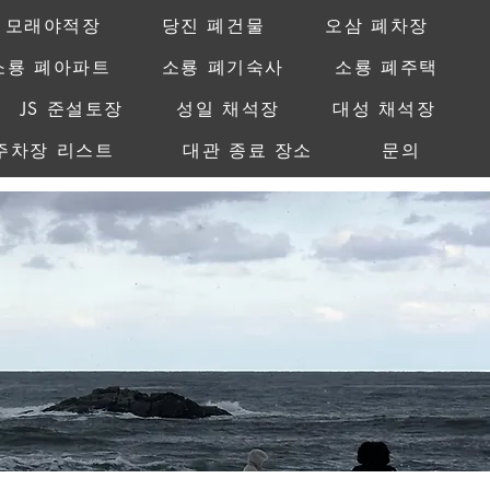
 모래야적장
당진 폐건물
오삼 폐차장
소룡 폐아파트
소룡 폐기숙사
소룡 폐주택
JS 준설토장
성일 채석장
대성 채석장
주차장 리스트
대관 종료 장소
문의