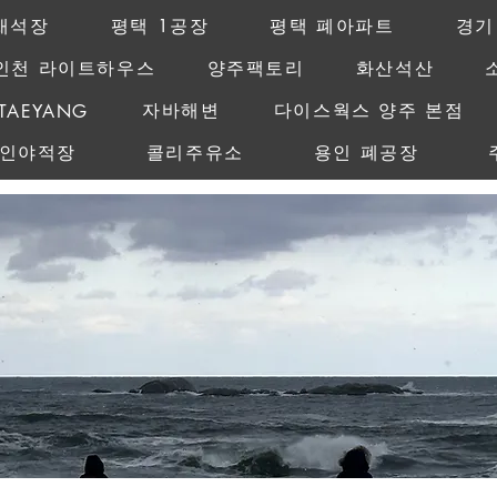
채석장
평택 1공장
평택 폐아파트
경기
인천 라이트하우스
양주팩토리
화산석산
MAMAGO
자바해변
다이스웍스 양주 본점
TAEYANG
레인야적장
콜리주유소
용인 폐공장