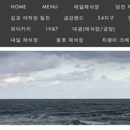
HOME
MENU
제일채석장
당진 
김포 야적장 일진
금강랜드
34지구
와이키키
대광(채석장/공장)
1987
대일 채석장
동호 채석장
차평리 크