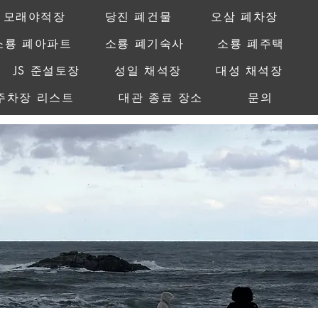
 모래야적장
당진 폐건물
오삼 폐차장
소룡 폐아파트
소룡 폐기숙사
소룡 폐주택
JS 준설토장
성일 채석장
대성 채석장
주차장 리스트
대관 종료 장소
문의