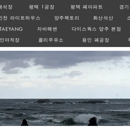
채석장
평택 1공장
평택 폐아파트
경기
인천 라이트하우스
양주팩토리
화산석산
MAMAGO
자바해변
다이스웍스 양주 본점
TAEYANG
레인야적장
콜리주유소
용인 폐공장