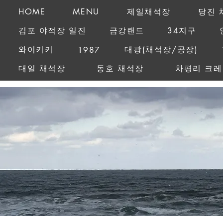
HOME
MENU
제일채석장
당진 
김포 야적장 일진
금강랜드
34지구
와이키키
대광(채석장/공장)
1987
대일 채석장
동호 채석장
차평리 크