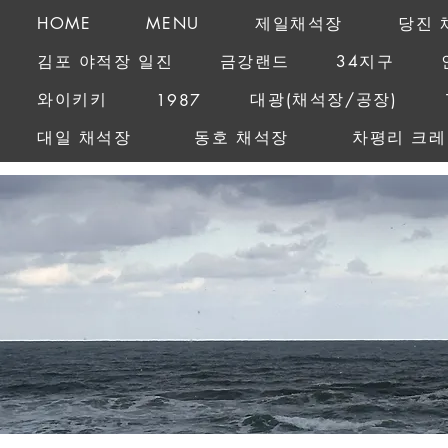
HOME
MENU
제일채석장
당진 
김포 야적장 일진
금강랜드
34지구
와이키키
대광(채석장/공장)
1987
대일 채석장
동호 채석장
차평리 크