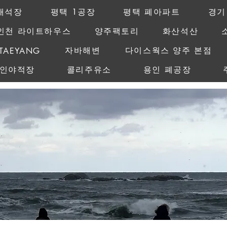
채석장
평택 1공장
평택 폐아파트
경기
인천 라이트하우스
양주팩토리
화산석산
MAMAGO
자바해변
다이스웍스 양주 본점
TAEYANG
레인야적장
콜리주유소
용인 폐공장