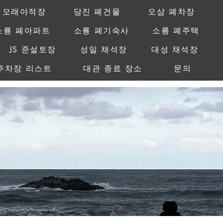
 모래야적장
당진 폐건물
오삼 폐차장
소룡 폐아파트
소룡 폐기숙사
소룡 폐주택
JS 준설토장
성일 채석장
대성 채석장
주차장 리스트
대관 종료 장소
문의