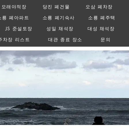
 모래야적장
당진 폐건물
오삼 폐차장
소룡 폐아파트
소룡 폐기숙사
소룡 폐주택
JS 준설토장
성일 채석장
대성 채석장
주차장 리스트
대관 종료 장소
문의