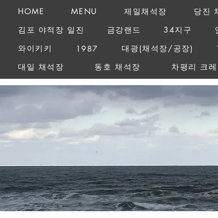
HOME
MENU
제일채석장
당진 
김포 야적장 일진
금강랜드
34지구
와이키키
대광(채석장/공장)
1987
대일 채석장
동호 채석장
차평리 크